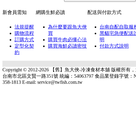
新會員需知
網購生鮮必讀
配送與付款方式
法規提醒
為什麼要跟魚大俠
台南自配自取服
購物流程
買
黑貓宅急便配送
訂購方式
購買牛肉必懂心法
明
定型化契
購買海鮮必讀密技
付款方式說明
約
Copyright © 2012-2026 【舊】魚大俠-冷凍食材本舖 版權
台南市北區文賢一路351號 統編：54063797 食品業登錄字號：N-1540637
358-1813 E-mail: service@twfish.com.tw