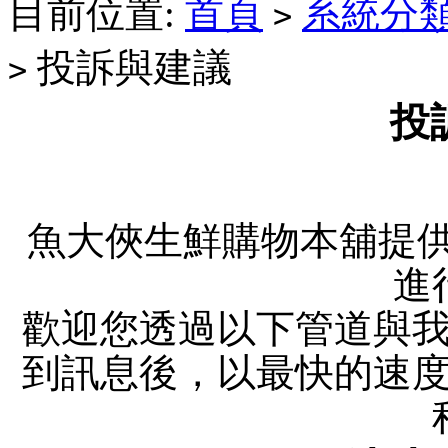
目前位置:
首頁
系統分
>
投訴與建議
>
投
魚大俠生鮮購物本舖提
進
歡迎您透過以下管道與
到訊息後，以最快的速