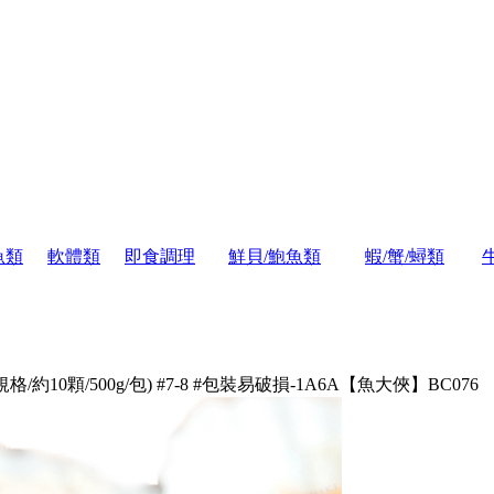
魚類
軟體類
即食調理
鮮貝/鮑魚類
蝦/蟹/蟳類
格/約10顆/500g/包) #7-8 #包裝易破損-1A6A【魚大俠】BC076