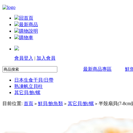
回首頁
最新商品
購物說明
購物車
會員登入
|
加入會員
最新商品專區
鮮
日本生食干貝/日帶
熟凍帆立貝柱
其它貝/鮑/螺
目前位置:
首頁
鮮貝/鮑魚類
其它貝/鮑/螺
半殼扇貝(7-8cm規
>
>
>