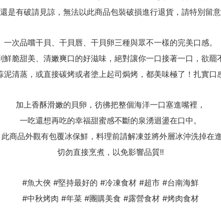
還是有破請見諒，無法以此商品包裝破損進行退貨，請特別留意
一次品嚐干貝、干貝唇、干貝卵三種與眾不一樣的完美口感。
到鮮脆甜美、清嫩爽口的好滋味，絕對讓你一口接著一口，欲罷
蒜泥清蒸，或直接碳烤或者塗上起司焗烤，都美味極了！扎實口
加上香酥滑嫩的貝卵，彷彿把整個海洋一口塞進嘴裡，
一吃還想再吃的幸福甜蜜感不斷的泉湧迴盪在口中。
此商品外觀有包覆冰保鮮，料理前請解凍並將外層冰沖洗掉在
切勿直接烹煮，以免影響品質!!
#魚大俠 #堅持最好的 #冷凍食材 #超市 #台南海鮮
#中秋烤肉 #年菜 #團購美食 #露營食材 #烤肉食材