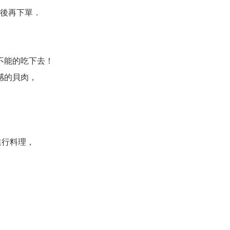
後再下單．
不能的吃下去！
感的貝肉，
進行料理，