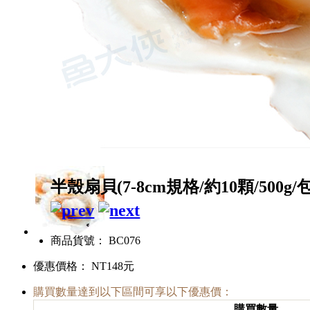
半殼扇貝(7-8cm規格/約10顆/500g/
商品貨號： BC076
優惠價格：
NT148元
購買數量達到以下區間可享以下優惠價：
購買數量