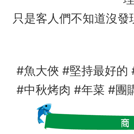
只是客人們不知道沒發
#魚大俠 #堅持最好的 
#中秋烤肉 #年菜 #團