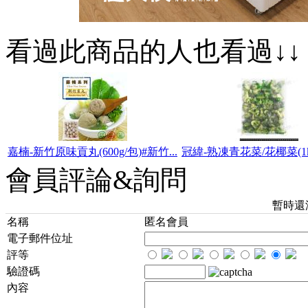
看過此商品的人也看過↓↓
嘉楠-新竹原味貢丸(600g/包)#新竹...
冠緯-熟凍青花菜/花椰菜(1kg/
會員評論&詢問
暫時還
名稱
匿名會員
電子郵件位址
評等
驗證碼
內容