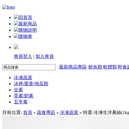
回首頁
最新商品
購物說明
購物車
會員登入
|
加入會員
最新商品專區
鮮魚類
軟體類
即食
冷凍蔬菜
冰烤/栗香/地瓜類
全素
蛋素/奶素
五辛素
目前位置:
首頁
蔬食專區
冷凍蔬菜
特選-冷凍生洋蔥絲(1kg
>
>
>