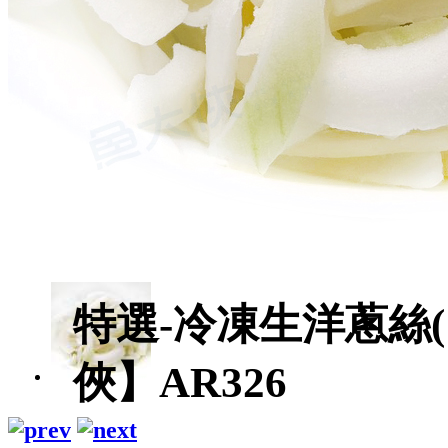
特選-冷凍生洋蔥絲(1
俠】AR326