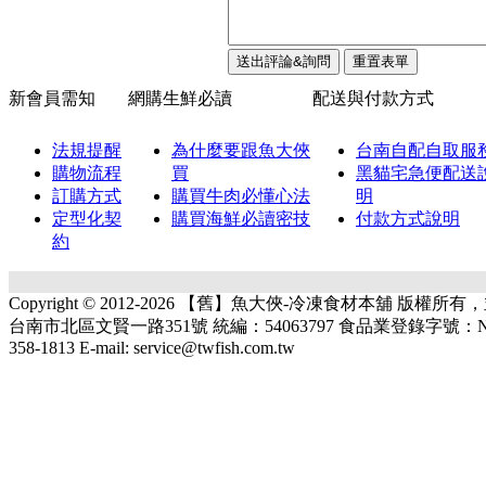
新會員需知
網購生鮮必讀
配送與付款方式
法規提醒
為什麼要跟魚大俠
台南自配自取服
購物流程
買
黑貓宅急便配送
訂購方式
購買牛肉必懂心法
明
定型化契
購買海鮮必讀密技
付款方式說明
約
Copyright © 2012-2026 【舊】魚大俠-冷凍食材本舖 版權
台南市北區文賢一路351號 統編：54063797 食品業登錄字號：N-1540637
358-1813 E-mail: service@twfish.com.tw