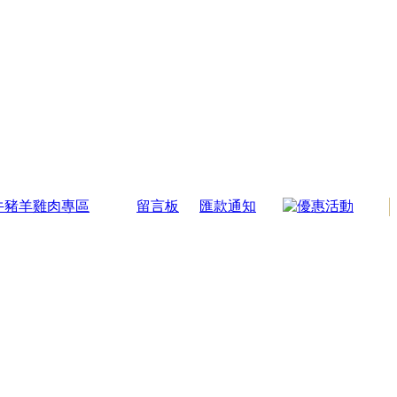
牛豬羊雞肉專區
留言板
匯款通知