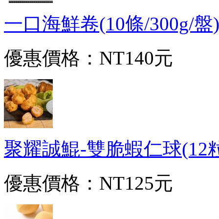
一口海鮮卷(10條/300g/盤)-1
優惠價格：
NT140元
聚耀誠鯤-雙脆蝦仁球(12粒/32
優惠價格：
NT125元