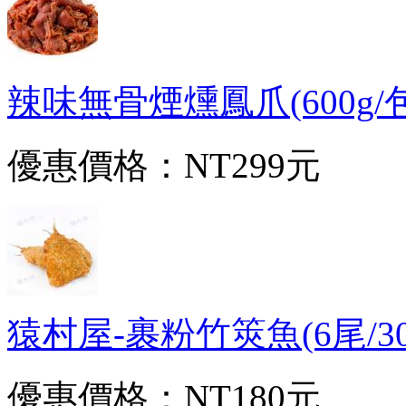
辣味無骨煙燻鳳爪(600g/包)-
優惠價格：
NT299元
猿村屋-裹粉竹筴魚(6尾/300g
優惠價格：
NT180元