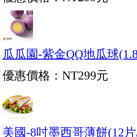
瓜瓜園-紫金QQ地瓜球(1.8kg
優惠價格：
NT299元
美國-8吋墨西哥薄餅(12片/約