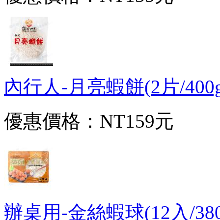
內行人-月亮蝦餅(2片/400g/包
優惠價格：
NT159元
辦桌用-金絲蝦球(12入/380g/