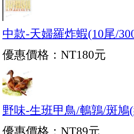
中款-天婦羅炸蝦(10尾/300g/
優惠價格：
NT180元
野味-生班甲鳥/鵪鶉/斑鳩(約1
優惠價格：
NT89元