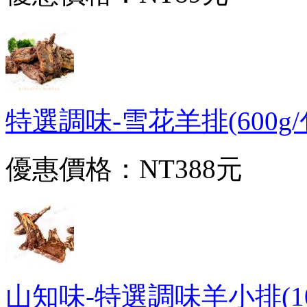
特選調味-雪花羊排(600g/包
優惠價格：
NT388元
山知味-特選調味羊小排(10支/