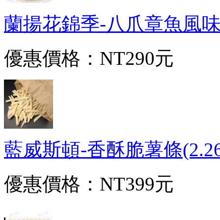
蘭揚花錦季-八爪章魚風味沙拉(
優惠價格：
NT290元
藍威斯頓-香酥脆薯條(2.26kg
優惠價格：
NT399元