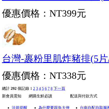
優惠價格：
NT399元
台灣-裹粉里肌炸豬排(5片/70
優惠價格：
NT338元
總計
292
個記錄
1
2
3
4
5
6
7
8
下一頁
新會員需知
網購生鮮必讀
配送與付款方式
法規提醒
為什麼要跟魚大俠
台南自配自取服