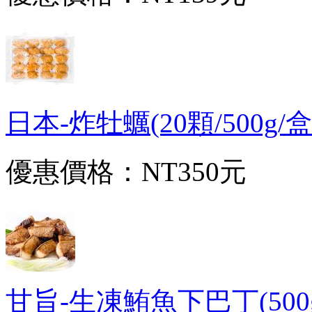
日本-炸牡蠣(20顆/500g/盒)
優惠價格：
NT350元
甘旨-生凍鮪魚下巴丁(500g/