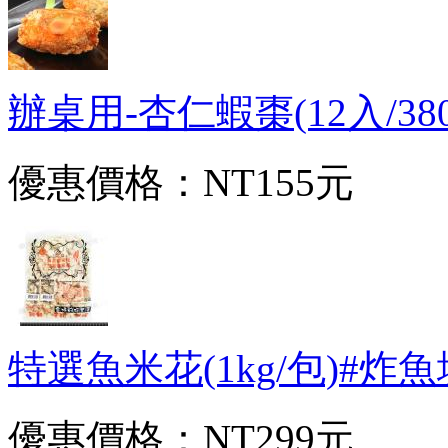
辦桌用-杏仁蝦棗(12入/380g/
優惠價格：
NT155元
特選魚米花(1kg/包)#炸魚塊-
優惠價格：
NT299元