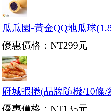
瓜瓜園-黃金QQ地瓜球(1.8kg
優惠價格：
NT299元
府城蝦捲(品牌隨機/10條/約30
優惠價格：
NT135元