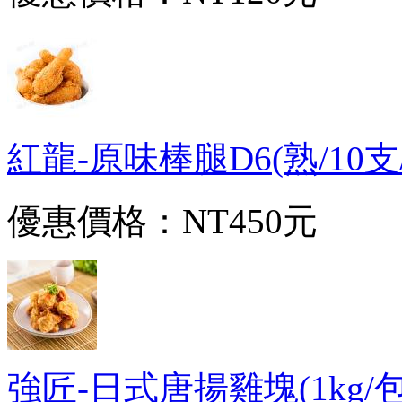
紅龍-原味棒腿D6(熟/10支/1k
優惠價格：
NT450元
強匠-日式唐揚雞塊(1kg/包)