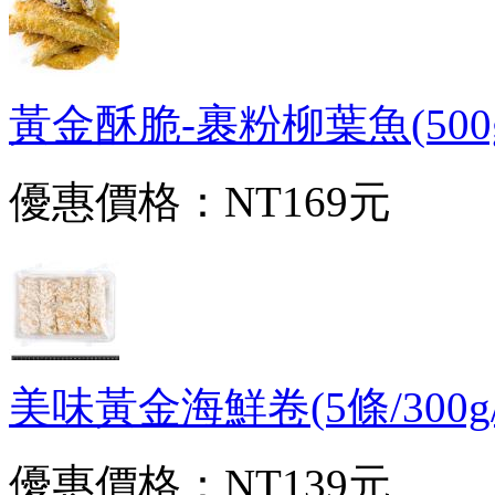
黃金酥脆-裹粉柳葉魚(500g±
優惠價格：
NT169元
美味黃金海鮮卷(5條/300g/盒)
優惠價格：
NT139元