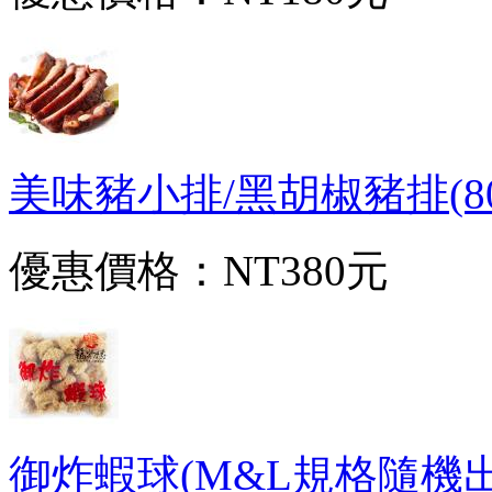
美味豬小排/黑胡椒豬排(800g
優惠價格：
NT380元
御炸蝦球(M&L規格隨機出貨/5