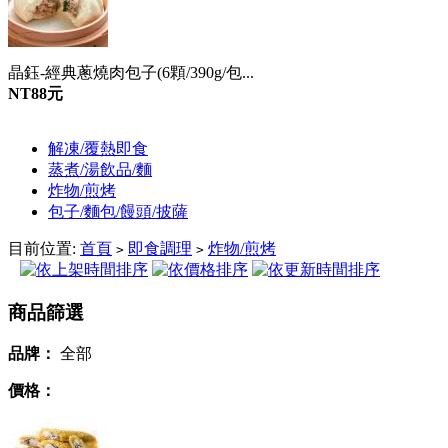
晶鈺-經典蔥燒肉包子(6顆/390g/包...
NT88元
解凍/覆熱即食
蒸煮/湯飲品/麵
炸物/煎烤
包子/麵包/饅頭/披薩
目前位置:
首頁
即食調理
炸物/煎烤
>
>
商品篩選
品牌：
全部
價格：