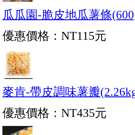
瓜瓜園-脆皮地瓜薯條(600g/
優惠價格：
NT115元
麥肯-帶皮調味薯瓣(2.26kg/包
優惠價格：
NT435元