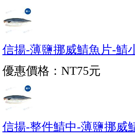
信揚-薄鹽挪威鯖魚片-鯖小(11
優惠價格：
NT75元
信揚-整件鯖中-薄鹽挪威鯖魚片