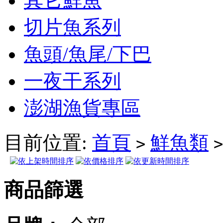
其它鮮魚
切片魚系列
魚頭/魚尾/下巴
一夜干系列
澎湖漁貨專區
目前位置:
首頁
鮮魚類
>
>
商品篩選