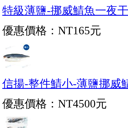
特級薄鹽-挪威鯖魚一夜干(300
優惠價格：
NT165元
信揚-整件鯖小-薄鹽挪威鯖魚片
優惠價格：
NT4500元