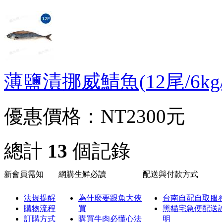
薄鹽漬挪威鯖魚(12尾/6kg/件
優惠價格：
NT2300元
總計
13
個記錄
新會員需知
網購生鮮必讀
配送與付款方式
法規提醒
為什麼要跟魚大俠
台南自配自取服
購物流程
買
黑貓宅急便配送
訂購方式
購買牛肉必懂心法
明