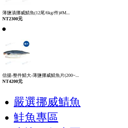
薄鹽漬挪威鯖魚(12尾/6kg/件)#M...
NT2300元
信揚-整件鯖大-薄鹽挪威鯖魚片(200~...
NT4200元
嚴選挪威鯖魚
鮭魚專區