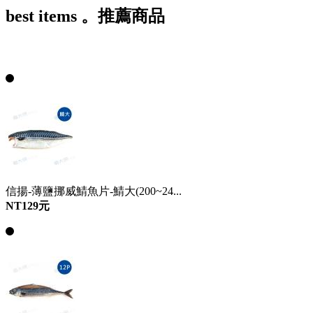
best items 。推薦商品
信揚-薄鹽挪威鯖魚片-鯖大(200~24...
NT129元